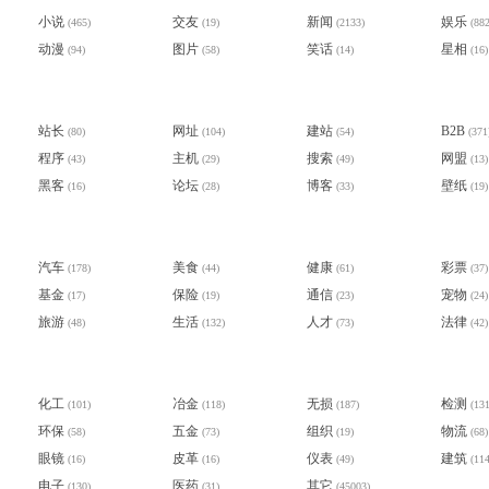
小说
交友
新闻
娱乐
(465)
(19)
(2133)
(882
动漫
图片
笑话
星相
(94)
(58)
(14)
(16)
站长
网址
建站
B2B
(80)
(104)
(54)
(371
程序
主机
搜索
网盟
(43)
(29)
(49)
(13)
黑客
论坛
博客
壁纸
(16)
(28)
(33)
(19)
汽车
美食
健康
彩票
(178)
(44)
(61)
(37)
基金
保险
通信
宠物
(17)
(19)
(23)
(24)
旅游
生活
人才
法律
(48)
(132)
(73)
(42)
化工
冶金
无损
检测
(101)
(118)
(187)
(131
环保
五金
组织
物流
(58)
(73)
(19)
(68)
眼镜
皮革
仪表
建筑
(16)
(16)
(49)
(114
电子
医药
其它
(130)
(31)
(45003)