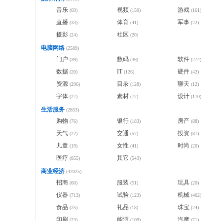
音乐
视频
游戏
(69)
(150)
(161)
直播
体育
军事
(33)
(41)
(22)
摄影
社区
(24)
(20)
电脑网络
(2589)
门户
数码
软件
(39)
(36)
(274)
数据
IT
硬件
(20)
(126)
(42)
资源
目录
聊天
(296)
(128)
(12)
字体
素材
设计
(27)
(77)
(170)
生活服务
(2853)
购物
银行
房产
(76)
(183)
(88)
天气
交通
投资
(22)
(57)
(87)
儿童
女性
时尚
(19)
(41)
(20)
医疗
其它
(855)
(543)
商业经济
(42025)
招商
服装
玩具
(60)
(51)
(20)
仪器
试验
机械
(713)
(123)
(402)
食品
礼品
珠宝
(25)
(18)
(24)
印刷
能源
汽摩
(23)
(109)
(71)