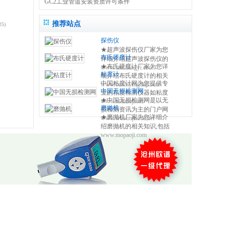
GC2工业管道安装资质许可条件
推荐站点
25)
探伤仪
★超声波探伤仪厂家为您
布氏硬度计
详细介绍超声波探伤仪的
★布氏硬度计厂家为您详
www.tanshangyi.com
相关知识,包括磁粉探伤仪
粘度计
细介绍布氏硬度计的相关
原理,使用方法,操作注意事
中国粘度计网为您提供专
www.bushiyingduji.com
知识,包括布氏硬度计原理,
项等,使您更好的了解和使
中国无损检测网
业的粘度检测仪器如粘度
使用方法,使用注意事项,维
用便携式探伤设备 0317-
★中国无损检测网是以无
www.nianduji.net
杯,旋转粘度计,手持式粘度
修保养等,使您更好的了解
3038768
磨抛机
损检测资讯为主的门户网
计,斯托默粘度计,温控一体
和使用布氏硬度测量仪方
★磨抛机厂家为您详细介
www.wusunjiance.net
站，提供全面及时的无损
式粘度计,聚合物粘度计等
法 0317-3038768
绍磨抛机的相关知识,包括
检测设备、无损超声探
粘度检测仪器的产品供应
www.mopaoji.com
磨抛机原理,使用方法,使用
伤、无损设备、无损标准
商信息及技术资讯。
注意事项,维修保养等,使您
等，设有资讯、标准、展
更好的了解和使用磨抛机
会、仪器、技术、下载等
方法 0317-3038768
20多个内容频道。