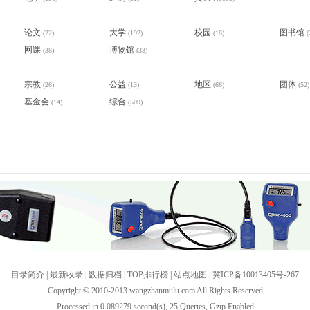
论文
大学
校园
图书馆
(22)
(192)
(18)
(
网课
博物馆
(38)
(33)
宗教
公益
地区
团体
(26)
(13)
(66)
(52)
基金会
综合
(14)
(509)
目录简介
|
最新收录
|
数据归档
|
TOP排行榜
|
站点地图
|
冀ICP备10013405号-267
Copyright © 2010-2013 wangzhanmulu.com All Rights Reserved
Processed in 0.089279 second(s), 25 Queries, Gzip Enabled