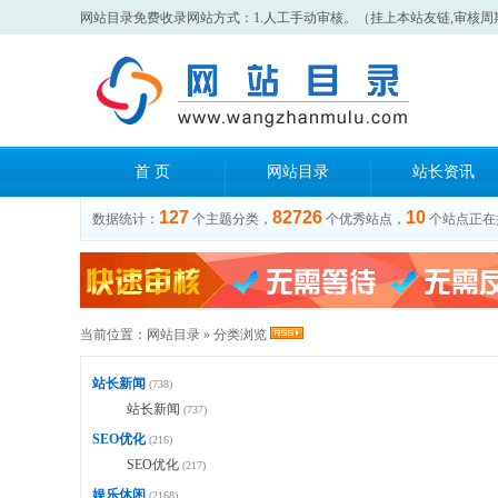
网站目录免费收录网站方式：1.人工手动审核。（挂上本站友链,审核周
首 页
网站目录
站长资讯
127
82726
10
数据统计：
个主题分类，
个优秀站点，
个站点正在
当前位置：
网站目录
» 分类浏览
站长新闻
(738)
站长新闻
(737)
SEO优化
(216)
SEO优化
(217)
娱乐休闲
(2168)