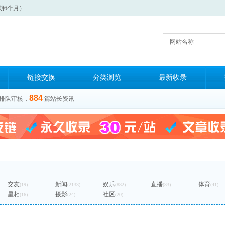
期6个月）
网站名称
链接交换
分类浏览
最新收录
884
排队审核，
篇站长资讯
交友
新闻
娱乐
直播
体育
(19)
(2133)
(882)
(33)
(41)
星相
摄影
社区
(16)
(24)
(20)