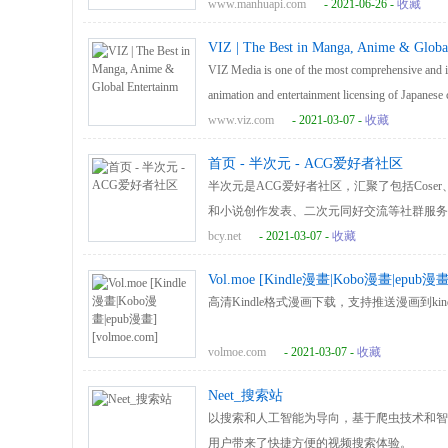
www.manhuapi.com
- 2021-06-26 -
收藏
VIZ | The Best in Manga, Anime & Globa
VIZ Media is one of the most comprehensive and in
animation and entertainment licensing of Japanese 
www.viz.com
- 2021-03-07 -
收藏
首页 - 半次元 - ACG爱好者社区
半次元是ACG爱好者社区，汇聚了包括Coser
和小说创作发表、二次元同好交流等社群服务。
个频道。
bcy.net
- 2021-03-07 -
收藏
Vol.moe [Kindle漫畫|Kobo漫畫|epub漫畫]
高清Kindle格式漫画下载，支持推送漫画到kin
volmoe.com
- 2021-03-07 -
收藏
Neet_搜索站
以搜索和人工智能为导向，基于爬虫技术和智
用户带来了快捷方便的视频搜索体验。