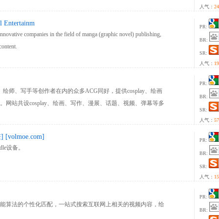
人气：
24
l Entertainm
PR:
novative companies in the field of manga (graphic novel) publishing,
BR:
content.
SR:
人气：
19
PR:
、绘师、写手等创作者在内的众多ACG同好，提供cosplay、绘画
BR:
网站共设cosplay、绘画、写作、漫展、话题、视频、弹幕等多
SR:
人气：
57
 [volmoe.com]
PR:
dle设备。
BR:
SR:
人气：
15
PR:
能算法的个性化匹配，一站式搜索互联网上相关的视频内容，给
BR: