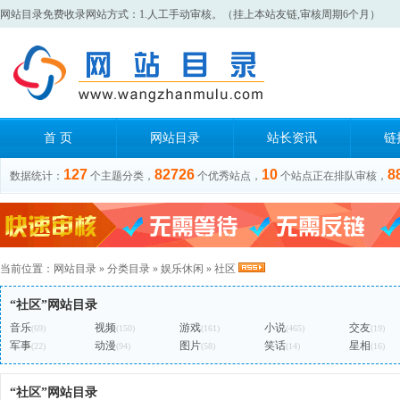
网站目录免费收录网站方式：1.人工手动审核。（挂上本站友链,审核周期6个月）
首 页
网站目录
站长资讯
链
127
82726
10
8
数据统计：
个主题分类，
个优秀站点，
个站点正在排队审核，
当前位置：
网站目录
»
分类目录
»
娱乐休闲
»
社区
“社区”网站目录
音乐
视频
游戏
小说
交友
(69)
(150)
(161)
(465)
(19)
军事
动漫
图片
笑话
星相
(22)
(94)
(58)
(14)
(16)
“社区”网站目录