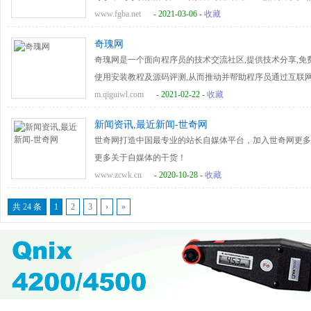
等虚拟物品买号卖号和二手闲置交易信息,论坛致力打造最正
www.fgba.net
- 2021-03-06 -
收藏
奇瑰网
奇瑰网是一个面向程序员的技术交流社区,提供技术分享,免费源码下载
使用安装教程及源码评测,从而推动并帮助程序员通过互联
m.qiguiwl.com
- 2021-02-22 -
收藏
新闻资讯,最近新闻-世奇网
世奇网打造中国最专业的站长自媒体平台，加入世奇网更多
更多关于自媒体的干货！
www.zcwk.cn
- 2020-10-28 -
收藏
共 24 条
1
2
3
›
»