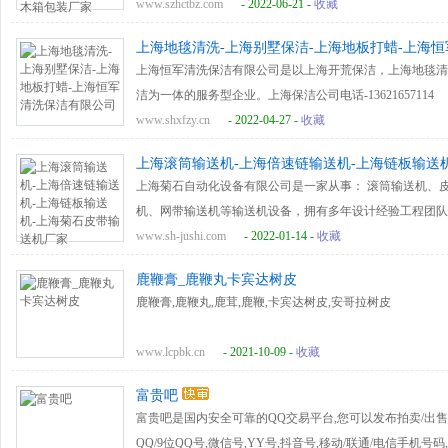
www.szhctbz.com
- 2022-06-21 -
收藏
上海地毯清洗-上海别墅保洁-上海地板打蜡-上海
上海恒军清洗保洁有限公司是以上海开荒保洁，上海地毯清
洁为一体的服务型企业。上海保洁公司电话-13621657114
www.shxfzy.cn
- 2022-04-27 -
收藏
上海滚筒输送机-上海倍速链输送机-上海链板输送
上海菊石自动化设备有限公司是一家从事： 滚筒输送机、
机、网带输送机等输送机设备，拥有多年设计经验工程团队
海​输送机厂家电话-​18017196653
www.sh-jushi.com
- 2022-01-14 -
收藏
鹿鞭膏_鹿鞭丸卡宾达树皮
鹿鞭膏,鹿鞭丸,鹿茸,鹿鞭,卡宾达树皮,安哥拉树皮
www.lcpbk.cn
- 2021-10-09 -
收藏
富贵吧
富贵吧是国内安全可靠的QQ交易平台,您可以发布拍卖/出售/转让/
QQ/9位QQ号,微信号,YY号,抖音号,移动/联通/电信手机