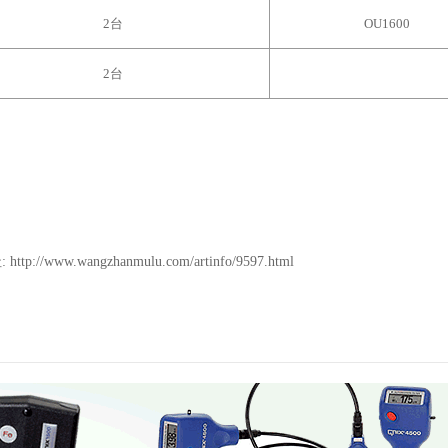
2台
OU1600
2台
om
m
:
http://www.wangzhanmulu.com/artinfo/9597.html