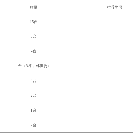
数量
推荐型号
15台
5台
4台
1台（8吨，可租赁）
4台
2台
1台
2台