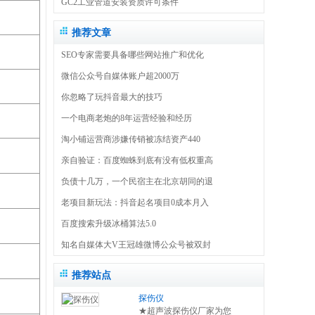
GC2工业管道安装资质许可条件
推荐文章
SEO专家需要具备哪些网站推广和优化
微信公众号自媒体账户超2000万
你忽略了玩抖音最大的技巧
一个电商老炮的8年运营经验和经历
淘小铺运营商涉嫌传销被冻结资产440
亲自验证：百度蜘蛛到底有没有低权重高
负债十几万，一个民宿主在北京胡同的退
老项目新玩法：抖音起名项目0成本月入
百度搜索升级冰桶算法5.0
知名自媒体大V王冠雄微博公众号被双封
推荐站点
探伤仪
★超声波探伤仪厂家为您