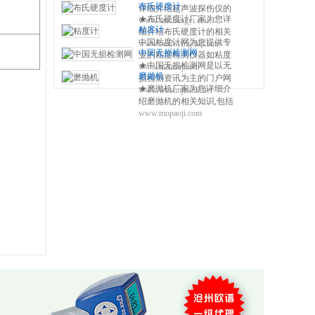
布氏硬度计
详细介绍超声波探伤仪的
★布氏硬度计厂家为您详
www.tanshangyi.com
相关知识,包括磁粉探伤仪
粘度计
细介绍布氏硬度计的相关
原理,使用方法,操作注意事
中国粘度计网为您提供专
www.bushiyingduji.com
知识,包括布氏硬度计原理,
项等,使您更好的了解和使
中国无损检测网
业的粘度检测仪器如粘度
使用方法,使用注意事项,维
用便携式探伤设备 0317-
★中国无损检测网是以无
www.nianduji.net
杯,旋转粘度计,手持式粘度
修保养等,使您更好的了解
3038768
磨抛机
损检测资讯为主的门户网
计,斯托默粘度计,温控一体
和使用布氏硬度测量仪方
★磨抛机厂家为您详细介
www.wusunjiance.net
站，提供全面及时的无损
式粘度计,聚合物粘度计等
法 0317-3038768
绍磨抛机的相关知识,包括
检测设备、无损超声探
粘度检测仪器的产品供应
www.mopaoji.com
磨抛机原理,使用方法,使用
伤、无损设备、无损标准
商信息及技术资讯。
注意事项,维修保养等,使您
等，设有资讯、标准、展
更好的了解和使用磨抛机
会、仪器、技术、下载等
方法 0317-3038768
20多个内容频道。