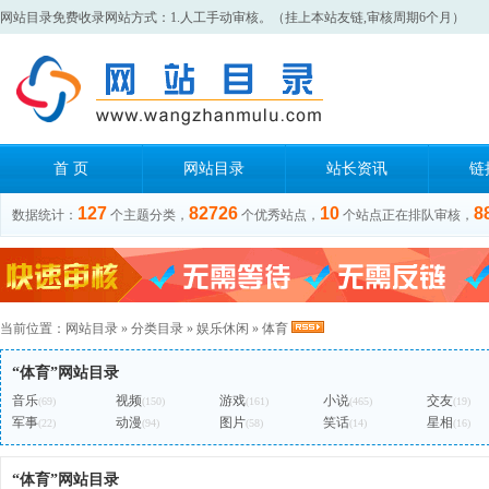
网站目录免费收录网站方式：1.人工手动审核。（挂上本站友链,审核周期6个月）
首 页
网站目录
站长资讯
链
127
82726
10
8
数据统计：
个主题分类，
个优秀站点，
个站点正在排队审核，
当前位置：
网站目录
»
分类目录
»
娱乐休闲
»
体育
“体育”网站目录
音乐
视频
游戏
小说
交友
(69)
(150)
(161)
(465)
(19)
军事
动漫
图片
笑话
星相
(22)
(94)
(58)
(14)
(16)
“体育”网站目录