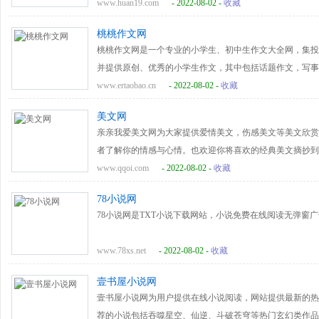
最有潜力的商家企业合作伙伴，致力于成为整合全球行业资源
www.huan19.com
- 2022-08-02 -
收藏
的精神，遵循全面、权威、深入的内容发展理念，开设有商
桃桃作文网
牌、人才、专题、视频、低碳、论坛、地图等主要栏目，借
桃桃作文网是一个专业的小学生、初中生作文大全网，集投
易、搜索等商贸信息平台有效的拓展各行业领域，为您及时
并提供原创、优秀的小学生作文，其中包括话题作文，写事
行业资源，成为一个真正实用的国际一流的商贸信息平台。
记大全及看图作文、三年级作文、四年级作文作文网,作文大全
www.ertaobao.cn
- 2022-08-02 -
收藏
作文,作文题目,高考作文、五年级作文、六年级作文等作文
美文网
亲亲我爱美文网为大家提供爱情美文，伤感美文等美文欣赏
者了解你的情感与心情。也欢迎你将喜欢的经典美文摘抄到
www.qqoi.com
- 2022-08-02 -
收藏
78小说网
78小说网是TXT小说下载网站，小说免费在线阅读无弹窗
www.78xs.net
- 2022-08-02 -
收藏
壹书屋小说网
壹书屋小说网为用户提供在线小说阅读，网站提供最新的热
荐的小说包括吞噬星空、仙逆、斗破苍穹等热门玄幻类作品