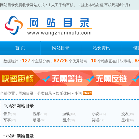
网站目录免费收录网站方式：1.人工手动审核。（挂上本站友链,审核周期6个月）
首 页
网站目录
站长资讯
链
127
82726
10
8
数据统计：
个主题分类，
个优秀站点，
个站点正在排队审核，
当前位置：
网站目录
»
分类目录
»
娱乐休闲
»
小说
“小说”网站目录
音乐
视频
游戏
小说
交友
(69)
(150)
(161)
(465)
(19)
军事
动漫
图片
笑话
星相
(22)
(94)
(58)
(14)
(16)
“小说”网站目录