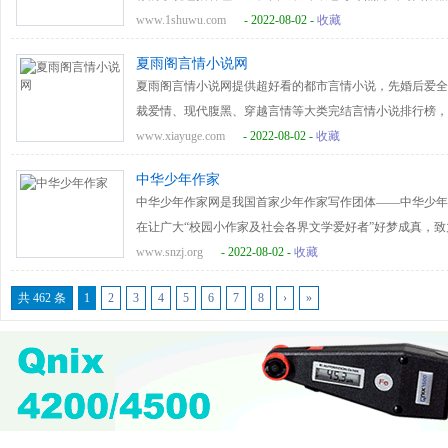
小说正在定期更新，更多信息请直接参见本网站。
www.1shuwu.com
- 2022-08-02 -
收藏
夏雨阁言情小说网
夏雨阁言情小说网提供超好看的都市言情小说，先婚后爱全
裁爱情、现代腹黑、穿越言情等大类完结言情小说排行榜，
www.xiayuge.com
- 2022-08-02 -
收藏
中华少年作家
中华少年作家网是我国首家少年作家写作团体——中华少年
在让广大“校园小作家及社会各界文学爱好者”好梦成真，
为“少作之家”、“作家摇篮”。<br/>中华少年作家网目
www.snzj.org
- 2022-08-02 -
收藏
原创、评奖、访谈、资源、爱墙、标签、乱弹等主要栏目，
共 462 条
1
2
3
4
5
6
7
8
›
»
众多名家出任旗下品牌活动评委、导师，吸引了祖国各地及
文学作品稿件库。