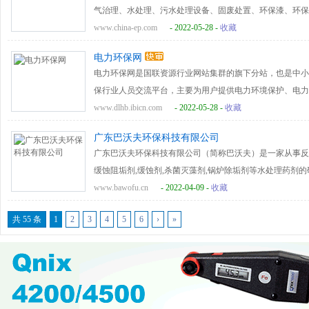
气治理、水处理、污水处理设备、固废处置、环保漆、环保
等领域的网络平台，致力于打造中国环保行业第一门户。
www.china-ep.com
- 2022-05-28 -
收藏
中国环保网目前设置有产品供应、产品求购、环保公司、环
电力环保网
牌、环保人才、环保知道、环保图库、环保视频等主要栏目
电力环保网是国联资源行业网站集群的旗下分站，也是中小
理设备、车内环保产品、室内环保产品、水处理、大气治
保行业人员交流平台，主要为用户提供电力环境保护、电力
保链商通、DM、EDM、手机报等营销服务。
www.dlhb.ibicn.com
- 2022-05-28 -
收藏
电力环保网现由资讯中心、商机中心、传媒中心、服务中心
广东巴沃夫环保科技有限公司
道、政策法规、技术交流、研究报告、专题、企业库、供应
广东巴沃夫环保科技有限公司（简称巴沃夫）是一家从事反渗透
库、EDM、手机报等栏目，为用户提供环保电力设备供应
缓蚀阻垢剂,缓蚀剂,杀菌灭藻剂,锅炉除垢剂等水处理药剂的
拥有20多项国家发明专利,120多种药剂配方,10多台反应
www.bawofu.cn
- 2022-04-09 -
收藏
用于膜水处理系统、循环冷却水处理系统、中央空调水处理
共 55 条
1
2
3
4
5
6
›
»
理系统等领域. 巴沃夫目前已被评为"广东省高新技术企业"
处理协会会员单位"、"广东省室内环境卫生行业协会理事单
项国家发明专利和实用新型专利.