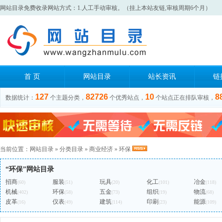
网站目录免费收录网站方式：1.人工手动审核。（挂上本站友链,审核周期6个月）
首 页
网站目录
站长资讯
链
127
82726
10
8
数据统计：
个主题分类，
个优秀站点，
个站点正在排队审核，
当前位置：
网站目录
»
分类目录
»
商业经济
»
环保
“环保”网站目录
招商
服装
玩具
化工
冶金
(60)
(51)
(20)
(101)
(118)
机械
环保
五金
组织
物流
(402)
(58)
(73)
(19)
(68)
皮革
仪表
建筑
印刷
能源
(16)
(49)
(114)
(23)
(109)