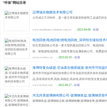
“环保”网站目录
迈博瑞生物膜技术有限公司
公司成立于2006年，是一家主营实验室耗材和工业滤芯的
www.membrane-solutions.com.cn
- 2023-04-06 -
收藏
电池回收|电池回收|锂电池回收_深圳恒生镍钴技术
恒生资源回收公司是一家大型的废品回收公司，电池回收、
收、新能源电池回收、回收等废旧金属收购公司。免费提供
www.swsdeyc.cn
- 2023-02-05 -
收藏
海博特复合碳源-甘油基生物质碳源-泉州市可恒益
泉州市可恒益环保科技有限公司专业提供优质外加补充碳源
品,具有高转化率,高效,高稳定,高浓缩,高BOD的安全复合碳
www.hi-bod.com
- 2022-09-27 -
收藏
河北尚美玻璃钢有限公司-玻璃钢鱼盆,玻璃钢异形件
凳,玻璃钢外壳定制
玻璃钢鱼盆,玻璃钢标志桩,玻璃钢格栅,玻璃钢坐凳,玻璃