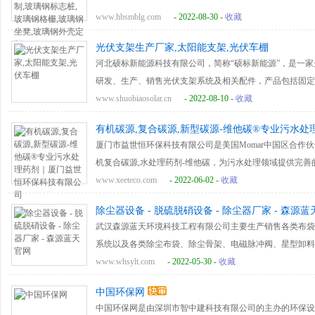
www.hbsmblg.com
- 2022-08-30 -
收藏
光伏支架生产厂家,太阳能支架,光伏车棚
河北硕标新能源科技有限公司，简称“硕标新能源”，是一家
研发、生产、销售光伏支架系统及相关配件，产品包括固定
项目的安装施工业务。致力于为全球大型地面电站，工商业
www.shuobiaosolar.cn
- 2022-08-10 -
收藏
件，为客户提供光伏支架解决方案和技术服务。
有机碳源,复合碳源,新型碳源-维他碳®专业污水
厦门市益世恒环保科技有限公司是美国Momar中国区合作伙伴
机复合碳源,水处理药剂-维他碳，为污水处理领域提供完善
www.xeeteco.com
- 2022-06-02 -
收藏
除尘器设备 - 脱硫脱硝设备 - 除尘器厂家 - 森源
武汉森源蓝天环境科技工程有限公司主要生产销售各类布袋
系统以及各类除尘布袋、除尘骨架、电磁脉冲阀、星型卸料器等除
www.whsylt.com
- 2022-05-30 -
收藏
中国环保网
中国环保网是由深圳市智中建科技有限公司的主办的环保设