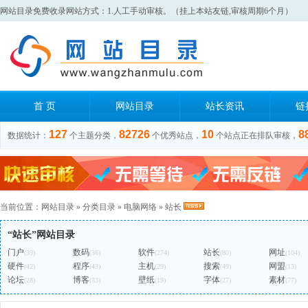
网站目录免费收录网站方式：1.人工手动审核。（挂上本站友链,审核周期6个月）
首 页
网站目录
站长资讯
链
127
82726
10
8
数据统计：
个主题分类，
个优秀站点，
个站点正在排队审核，
当前位置：
网站目录
»
分类目录
»
电脑网络
»
站长
“站长”网站目录
门户
数码
软件
站长
网址
(39)
(36)
(274)
(80)
(104)
硬件
程序
主机
搜索
网盟
(42)
(43)
(29)
(49)
(13)
论坛
博客
壁纸
字体
素材
(28)
(33)
(19)
(27)
(77)