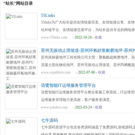
“站长”网站目录
55Links
55links为广大站长提供友情链接买卖、友情链接出售、
站外链平台、友情链接交易平台，为站长提供专业的网络推广服
www.55links.com
- 2022-10-24 -
收藏
苏州无振动止滑坡道-苏州环氧砂浆耐磨地坪-苏州
苏州派丽森地坪工程有限公司主营：聚氨酯超耐磨地坪、苏
混凝土固化钢化地坪、苏州无振动止滑坡道、苏州丙烯酸超
坪施工电话-13402619903
www.szpailisen.com
- 2022-07-06 -
收藏
语鹭智能IT运维服务管理平台
语鹭智能IT运维服务管理平台整合客服工单系统，IT运维管理
运维服务管理能力更高效，客户服务更满意。
www.yulubot.com
- 2022-03-24 -
收藏
七牛源码
七牛源码资源平台包含各类源码涵盖了免费源码,游戏源码,源码
码分享,视频教程,商业源码,破解版源码等！同时提供Wordpre