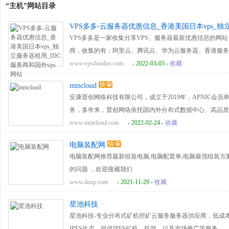
“主机”网站目录
VPS多多-云服务器优惠信息_香港美国日本vps_独
VPS多多是一家收集分享VPS、服务器最新优惠信息的网
商，收集的有：阿里云、腾讯云、华为云服务器、香港服务
国内和国外知名优秀IDC服务商，还有欧洲vps、国内vps、香港
www.vpsduoduo.com
- 2022-03-05 -
收藏
mmcloud
安康普创网络科技有限公司，成立于2019年，APNIC会
务，多年来，普创网络依托国内外分布式数据中心、高品质骨
创新，为数以万计的客户提供了服务器托管、服务器租用、
www.mmcloud.com
- 2022-02-24 -
收藏
移动应用系统开发和行业解决方案。努力帮助客户降低利用
电脑装配网
险，为客户的高速成长保驾护航。
电脑装配网推荐最新组装电脑,电脑配置单,电脑最强组装方
的问题 ，欢迎搜藏我们
www.dnzp.com
- 2021-11-29 -
收藏
星池科技
星池科技-专业分布式矿机挖矿云服务服务器供应商，低成本高收益
IPFS生态，提供IPFS矿机、托管、以及市场推广等服务