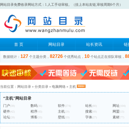
网站目录免费收录网站方式：1.人工手动审核。（挂上本站友链,审核周期6个月）
首 页
网站目录
站长资讯
链
127
82726
10
8
数据统计：
个主题分类，
个优秀站点，
个站点正在排队审核，
当前位置：
网站目录
»
分类目录
»
电脑网络
»
主机
“主机”网站目录
门户
数码
软件
站长
网址
(39)
(36)
(274)
(80)
(104)
硬件
程序
主机
搜索
网盟
(42)
(43)
(29)
(49)
(13)
论坛
博客
壁纸
字体
素材
(28)
(33)
(19)
(27)
(77)