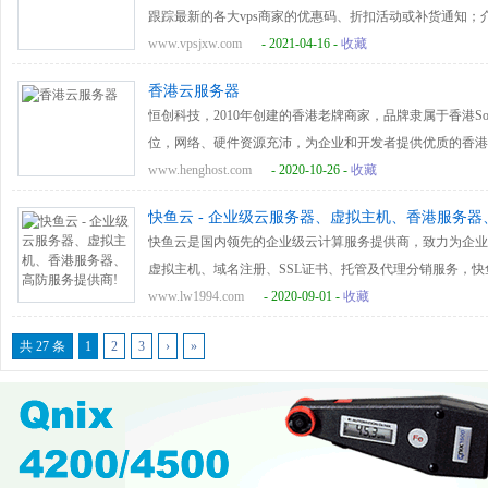
跟踪最新的各大vps商家的优惠码、折扣活动或补货通知；介绍
一家全面的vps信息资讯站。
www.vpsjxw.com
- 2021-04-16 -
收藏
香港云服务器
恒创科技，2010年创建的香港老牌商家，品牌隶属于香港SonderClo
位，网络、硬件资源充沛，为企业和开发者提供优质的香港
DDoS 防护、IPLC 国际专线、机柜出租以及云虚拟主机等
www.henghost.com
- 2020-10-26 -
收藏
快鱼云 - 企业级云服务器、虚拟主机、香港服务器
快鱼云是国内领先的企业级云计算服务提供商，致力为企业
虚拟主机、域名注册、SSL证书、托管及代理分销服务，
www.lw1994.com
- 2020-09-01 -
收藏
共 27 条
1
2
3
›
»