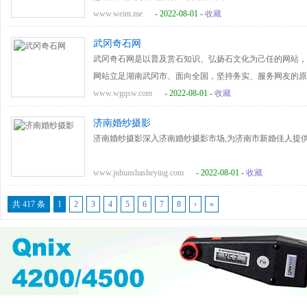
界、视频中心等主要栏目，已连续5年与省文联、文化厅、
www.weim.me
- 2022-08-01 -
收藏
年一届的《辽河情》大型书画展；同时，主办名家个人展、
网上书画义卖会11场。
武冈奇石网
武冈奇石网是以普及赏石知识、弘扬石文化为己任的网站，
网站立足湖南武冈市、面向全国，坚持务实、服务网友的原
供全方位赏石资讯的网站。<br/>武冈奇石网目前设置有
www.wgqsw.com
- 2022-08-01 -
收藏
堂、奇石展会、赏石人物、奇石命名、武冈奇石馆、奇石市
济南婚纱摄影
干净简洁、风格古朴、论坛热闹、会员数量庞大、访问数量
济南婚纱摄影深入济南婚纱摄影市场,为济南市新婚佳人提
www.jnhunshasheying.com
- 2022-08-01 -
收藏
共 417 条
1
2
3
4
5
6
7
8
›
»