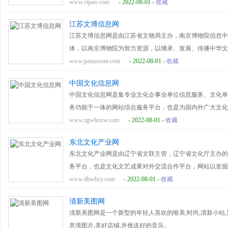
促进旅游与摄影的沟通，旨在以旅游摄影促进旅游发展区域
www.ctpaw.com
- 2022-08-01 -
收藏
区域旅游经济发展操作成面上的连环性沟通。<br/>中国
江苏文博信息网
魅力、以旅游传播促进区域经济发展、以创新传播方式提升
江苏文博信息网是由江苏省文物局主办，南京博物院信息中
动的桥梁。现已主办了全国首届农耕文化摄影展、首届中国
体，以南京博物院为智力资源，以继承、发展、传播中华文
执行过四川依然美丽摄影大聚焦、成都田园城市摄影活动、
文化、传承中华文化的所有人群，以严谨、专业和广博的文
www.jsmuseum.com
- 2022-08-01 -
收藏
之旅等一系列旅游摄影推广活动，帮助当地实现了多重良好
的传播手段，全天候24小时向海内外提供全面、立体和及时的
中国文化信息网
单位、博物馆纪念馆、考古发现、陈列展览、鉴赏园地、文
中国文化信息网是集专业文化企事业单位信息服务、文化单
媒体发布的文博类新闻，同时通过编辑人工审核精选，呈现
务功能于一体的网站综合服务平台，也是为国内外广大文化
省文博艺术领域最具影响力的网络媒体。
服务平台，旨在为文化机关和文化单位提供快捷便利的电子
www.zgwhxxw.com
- 2022-08-01 -
收藏
威的信息资讯平台和交易平台。<br/>中国文化信息网作
东北文化产业网
走向世界的一座桥梁、营造一个全球文化互动交流的平台、
东北文化产业网是由辽宁省文联主管，辽宁省文化厅主办的
台、成长为一个国际文化产业全程的服务运营商”为使命，
务平台，也是文化文艺成果对外交流合作平台，网站以发掘
以“专注文化信息，贴近你我生活”为出发点，重点提供有
发展和文艺成果产业化为运营宗旨，以线上线下互动为特征
www.dbwhcy.com
- 2022-08-01 -
收藏
近生活的时事互动、简洁高效的文化黄页等四大块内容，全
专业领域，被辽宁艺术界公认为最具权威、最具公信力和凝聚
清新美图网
置有综合新闻、专题报道、艺术大家、本网活动、影视戏剧
清新美图网是一个新型的年轻人喜欢的唯美,时尚,清新小站,
化会展、拍卖信息、古玩收藏、文化名人、东北网事、东北
意境图片,美好店铺,并推送好的音乐。