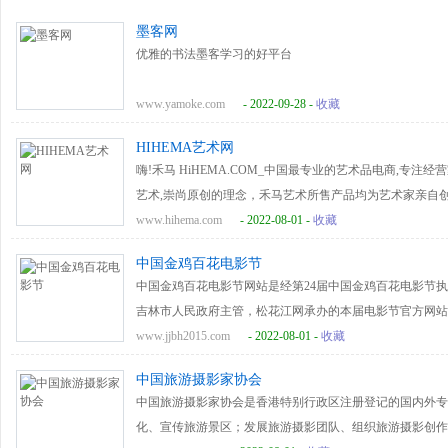
墨客网
优雅的书法墨客学习的好平台
www.yamoke.com
- 2022-09-28 -
收藏
HIHEMA艺术网
嗨!禾马 HiHEMA.COM_中国最专业的艺术品电商,专
艺术,崇尚原创的理念，禾马艺术所售产品均为艺术家亲自
www.hihema.com
- 2022-08-01 -
收藏
中国金鸡百花电影节
中国金鸡百花电影节网站是经第24届中国金鸡百花电影节
吉林市人民政府主管，松花江网承办的本届电影节官方网站
影节执委会的信息优势，发挥主办地新闻媒体的各类资源优
www.jjbh2015.com
- 2022-08-01 -
收藏
媒体，提供第一时间的各类权威资讯服务。<br/>中国金
中国旅游摄影家协会
顾、电影展播、金鸡相册、珍存影像、互动专区、市场营销
中国旅游摄影家协会是香港特别行政区注册登记的国内外专
项活动的最新进展情况，并对中国电影及中国电影人，进行
化、宣传旅游景区；发展旅游摄影团队、组织旅游摄影创作
宴。