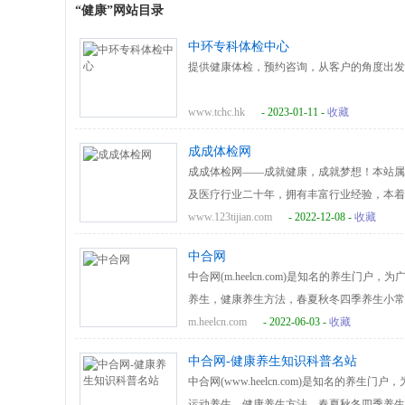
“健康”网站目录
中环专科体检中心
提供健康体检，预约咨询，从客户的角度出发
www.tchc.hk
- 2023-01-11 -
收藏
成成体检网
成成体检网——成就健康，成就梦想！本站属
及医疗行业二十年，拥有丰富行业经验，本着
康体检理念，提供广泛优惠的体检机构与体检
www.123tijian.com
- 2022-12-08 -
收藏
服务。同时提供包括体检咨询，体检预约，个
中合网
查，上门体检，防癌体检，健康干预，体检报
中合网(m.heelcn.com)是知名的养生
网的发展，永远以服务为中心，不断整合优秀
养生，健康养生方法，春夏秋冬四季养生小常
服务质量符合需求，用创新的服务来创造需求
生旅途。
m.heelcn.com
- 2022-06-03 -
收藏
理健康、预防慢性病，提高现代中国人的整体
中合网-健康养生知识科普名站
中合网(www.heelcn.com)是知名的
运动养生，健康养生方法，春夏秋冬四季养生