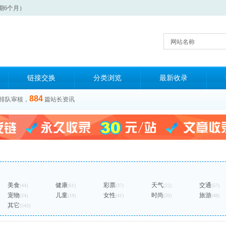
期6个月）
网站名称
链接交换
分类浏览
最新收录
884
排队审核，
篇站长资讯
美食
健康
彩票
天气
交通
(44)
(61)
(37)
(22)
(57)
宠物
儿童
女性
时尚
旅游
(24)
(19)
(41)
(20)
(48)
其它
(543)