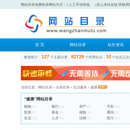
网站目录免费收录网站方式：1.人工手动审核。（挂上本站友链,审核周
首 页
网站目录
站长资讯
127
82726
10
数据统计：
个主题分类，
个优秀站点，
个站点正在
当前位置：
网站目录
»
分类目录
»
生活服务
»
健康
“健康”网站目录
购物
银行
房产
汽车
(76)
(183)
(88)
(178)
投资
基金
保险
通信
(87)
(17)
(19)
(23)
生活
人才
法律
医疗
(132)
(73)
(42)
(855)