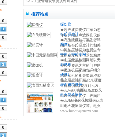
GC2工业管道安装资质许可条件
8
推荐站点
探伤仪
★超声波探伤仪厂家为您
布氏硬度计
详细介绍超声波探伤仪的
★布氏硬度计厂家为您详
www.tanshangyi.com
相关知识,包括磁粉探伤仪
粘度计
细介绍布氏硬度计的相关
6
原理,使用方法,操作注意事
中国粘度计网为您提供专
www.bushiyingduji.com
知识,包括布氏硬度计原理,
项等,使您更好的了解和使
中国无损检测网
业的粘度检测仪器如粘度
使用方法,使用注意事项,维
用便携式探伤设备 0317-
★中国无损检测网是以无
www.nianduji.net
杯,旋转粘度计,手持式粘度
修保养等,使您更好的了解
3038768
磨抛机
损检测资讯为主的门户网
计,斯托默粘度计,温控一体
和使用布氏硬度测量仪方
★磨抛机厂家为您详细介
www.wusunjiance.net
站，提供全面及时的无损
式粘度计,聚合物粘度计等
法 0317-3038768
硬度计
绍磨抛机的相关知识,包括
检测设备、无损超声探
粘度检测仪器的产品供应
北京硬度计厂家,北京硬度
www.mopaoji.com
磨抛机原理,使用方法,使用
1
伤、无损设备、无损标准
商信息及技术资讯。
表面粗糙度仪
计价格 ,北京硬度计批发,
注意事项,维修保养等,使您
等，设有资讯、标准、展
★OU1300表面粗糙度仪又
www.yingduji.net
北京硬度计网为您提供里
更好的了解和使用磨抛机
会、仪器、技术、下载等
电火花检测仪
叫表面光洁度仪、表面粗
氏硬度计、布氏硬度计、
方法 0317-3038768
20多个内容频道。
★OUD3电火花检测仪，也
www.biaomiancucaoduyi.com
糙度检测仪、粗糙度测量
洛氏硬度计、维氏硬度
叫电火花测漏仪等。电火
仪、粗糙度测试仪等，表
计、邵氏硬度计、超声波
www.huohuajianceyi.com
花检测仪主要用来检测金
面粗糙度仪由仪器内部的
硬度计的供求信息，免费
属基材上的厚的非导电涂
1
驱动机构带动传感器沿被
发布查询北京硬度计信息
层是否存在针孔，砂眼等
测表面做等速滑行，该信
缺陷的仪器。 当探头经过
号经过放大及电平转换之
有缺陷的涂层表面时,仪器
后进入数据采集系统。