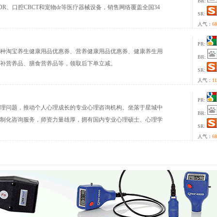
BR:
R、口腔CBCT和宠物dr等医疗器械设备，销售网络覆盖全国34
SR:
和地区。
人气：
68
PR:
种淘宝养生健康用品优惠券、营养健康用品优惠券、健康养生用
BR:
滋补营养品、膳食营养品等，领取后下单立减。
SR:
人气：
11
PR:
理问题，推动个人心理成长的专业心理咨询机构。坐落于星城中
BR:
制化咨询服务，师资力量雄厚，拥有国内专业心理硕士、心理学
SR:
年心理咨询师及家庭咨询师等专业团队。
人气：
68