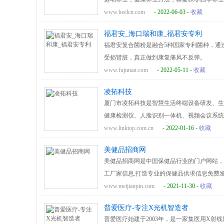
的人生旅途。
www.heelcn.com
- 2022-06-03 -
收藏
福君安_海口瑞和康_福君安专利
福君安复合菌粉是融合5种国家专利菌种，通
受损肾脏，真正做到康复痛风不反弹。
www.fujunan.com
- 2022-05-11 -
收藏
凌拓科技
厦门市凌拓科技是智慧生活终端设备研发、生
健康检测仪、人脸识别一体机、视频会议系统
的优质体验，依托强大的技术创新能力和核心
www.linktop.com.cn
- 2022-01-16 -
收藏
美健品招商网
美健品招商网是中国保健品行业的门户网站，
工厂家信息,打造专业的保健品供求信息免费发
www.meijianpin.com
- 2021-11-30 -
收藏
普爱医疗-专注X光机智造者
普爱医疗始建于2003年，是一家集医用X