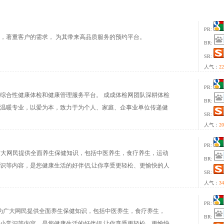
PR:
，著重客户的需求， 为其带来高品质服务的预约平台。
BR:
SR:
人气：
22
PR:
综合性健康体检和健康管理服务平台。 成成体检网团队深耕体检
BR:
温暖专业，以爱为本，致力于为个人、家庭、企事业单位传递健
SR:
套餐选择，并针对其个性化健康需求展开体检项目的定制与预约
人气：
20
人体检，团队体检，疾病检测，肿瘤早筛，基因检测，职业病检
告咨询，专家解读，就医绿通等一站式健康管理服务。 成成体检
PR:
门户，为广大网民提供全面养生保健知识，包括中医养生，食疗养生，运动
的资源，充分利用团队技术优势，努力做到服务内容满足需求、
BR:
识等内容，是您健康生活的好伴侣,让你享受更轻松、更愉快的人
，在健康管理服务领域不断开辟新天地。旨在帮助更多人全面管
SR:
健康水平和生命质量，助推每个人实现中国梦和健康梦。
人气：
34
PR:
养生门户，为广大网民提供全面养生保健知识，包括中医养生，食疗养生，
BR:
小常识等内容，是您健康生活的好伴侣,让你享受更轻松、更愉快