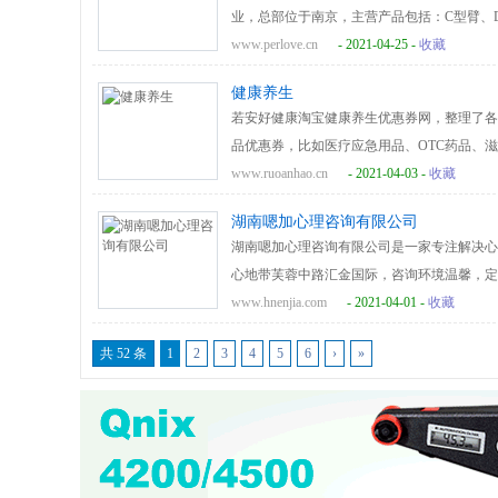
业，总部位于南京，主营产品包括：C型臂、D
个省及行政区，产品远销五大洲180多个国家
www.perlove.cn
- 2021-04-25 -
收藏
健康养生
若安好健康淘宝健康养生优惠券网，整理了各
品优惠券，比如医疗应急用品、OTC药品、
www.ruoanhao.cn
- 2021-04-03 -
收藏
湖南嗯加心理咨询有限公司
湖南嗯加心理咨询有限公司是一家专注解决心
心地带芙蓉中路汇金国际，咨询环境温馨，定
士及专业督导师、国家二级心理咨询师、青少
www.hnenjia.com
- 2021-04-01 -
收藏
共 52 条
1
2
3
4
5
6
›
»