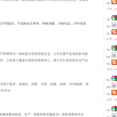
SR:
人气：
35
PR:
过作用肠道，可缓解炎症疼痛，降解尿酸，溶解结晶，同时修复
BR:
SR:
人气：
25
PR:
产和销售为一体的复合型高科技企业。公司主要产品包括多功能
BR:
等。公司投入重金打造技术研发中心，致力于打造智慧生活产品
SR:
研发团队推动行业发展，引领智慧生活新变革。
人气：
44
PR:
为用户提供，保健品、招商、代理、加盟、会销、OEM贴牌、加
BR:
布平台!
SR:
人气：
89
PR:
射线影像设备的研发、生产、销售和售后服务为一体的高新技术企