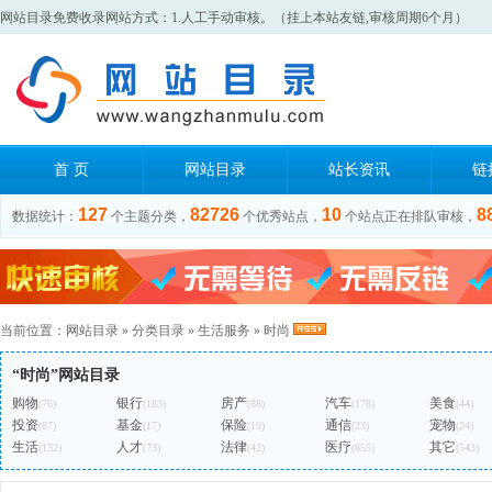
网站目录免费收录网站方式：1.人工手动审核。（挂上本站友链,审核周期6个月）
首 页
网站目录
站长资讯
链
127
82726
10
8
数据统计：
个主题分类，
个优秀站点，
个站点正在排队审核，
当前位置：
网站目录
»
分类目录
»
生活服务
»
时尚
“时尚”网站目录
购物
银行
房产
汽车
美食
(76)
(183)
(88)
(178)
(44)
投资
基金
保险
通信
宠物
(87)
(17)
(19)
(23)
(24)
生活
人才
法律
医疗
其它
(132)
(73)
(42)
(855)
(543)