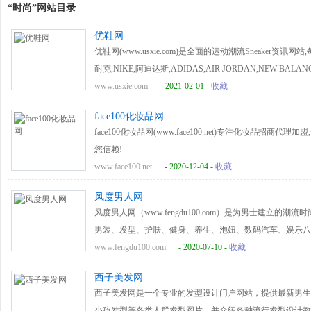
“时尚”网站目录
优鞋网
优鞋网(www.usxie.com)是全面的运动潮流Sneaker
耐克,NIKE,阿迪达斯,ADIDAS,AIR JORDAN,NEW BALA
的装备百科和装备评测频道,让爱好运动,潮流,时尚文化的Sneak
www.usxie.com
- 2021-02-01 -
收藏
face100化妆品网
face100化妆品网(www.face100.net)专注化妆品招
您信赖!
www.face100.net
- 2020-12-04 -
收藏
风度男人网
风度男人网（www.fengdu100.com）是为男士建立
男装、发型、护肤、健身、养生、泡妞、数码汽车、娱乐八
www.fengdu100.com
- 2020-07-10 -
收藏
西子美发网
西子美发网是一个专业的发型设计门户网站，提供最新男生
小孩发型等各类人群发型图片，并介绍各种流行发型设计