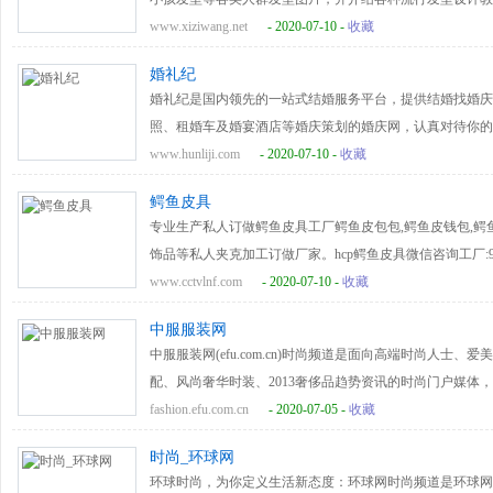
www.xiziwang.net
- 2020-07-10 -
收藏
婚礼纪
婚礼纪是国内领先的一站式结婚服务平台，提供结婚找婚庆
照、租婚车及婚宴酒店等婚庆策划的婚庆网，认真对待你的
www.hunliji.com
- 2020-07-10 -
收藏
鳄鱼皮具
专业生产私人订做鳄鱼皮具工厂鳄鱼皮包包,鳄鱼皮钱包,鳄
饰品等私人夹克加工订做厂家。hcp鳄鱼皮具微信咨询工厂:955
专家厂家（高级私人工作室定做hcp鳄鱼皮具）！
www.cctvlnf.com
- 2020-07-10 -
收藏
中服服装网
中服服装网(efu.com.cn)时尚频道是面向高端时尚人
配、风尚奢华时装、2013奢侈品趋势资讯的时尚门户媒体
fashion.efu.com.cn
- 2020-07-05 -
收藏
时尚_环球网
环球时尚，为你定义生活新态度：环球网时尚频道是环球网