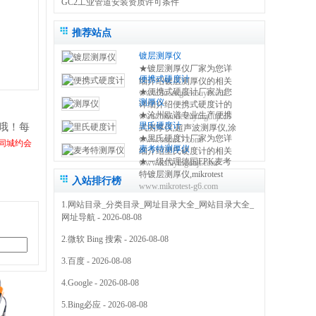
GC2工业管道安装资质许可条件
推荐站点
镀层测厚仪
★镀层测厚仪厂家为您详
便携式硬度计
细介绍镀层测厚仪的相关
★便携式硬度计厂家为您
www.ducengcehouyi.com
知识,包括镀层测厚仪原理,
测厚仪
详细介绍便携式硬度计的
使用方法,使用注意事项,维
★沧州欧谱专业生产便携
www.bianxieshiyingduji.com
相关知识,包括便携式硬度
修保养等,使您更好的了解
里氏硬度计
哦！每
式测厚仪,超声波测厚仪,涂
计原理,使用方法,使用注意
和使用镀层测试仪 0317-
★里氏硬度计厂家为您详
www.oupu17.com
镀层测厚仪,里氏硬度计,超
事项,维修保养等,使您更好
同城约会
3038768
麦考特测厚仪
细介绍里氏硬度计的相关
声波探伤仪,测厚仪价格,粗
的了解和使用便携式硬度
。
★一级代理德国EPK麦考
www.lishiyingduji.com
知识,包括里氏硬度计原理,
糙度仪,电火花检测仪,附着
仪方法 0317-3038768
特镀层测厚仪,mikrotest
使用方法,使用注意事项,维
力测试仪,免费保修三年
入站排行榜
www.mikrotest-g6.com
g6,f6等多种型号的测厚
修保养等,使您更好的了解
0317-3038768
仪,NIFE50电镀镍测厚仪,
和使用里氏硬度测量仪
1.
网站目录_分类目录_网址目录大全_网站目录大全_
机械式锌层测厚仪,指针型
0317-3038768
网址导航
- 2026-08-08
测厚仪 0317-3169778
2.
微软 Bing 搜索
- 2026-08-08
3.
百度
- 2026-08-08
4.
Google
- 2026-08-08
5.
Bing必应
- 2026-08-08