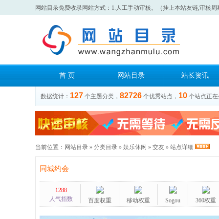
网站目录免费收录网站方式：1.人工手动审核。（挂上本站友链,审核周
首 页
网站目录
站长资讯
127
82726
10
数据统计：
个主题分类，
个优秀站点，
个站点正在
当前位置：
网站目录
»
分类目录
»
娱乐休闲
»
交友
» 站点详细
同城约会
1288
人气指数
百度权重
移动权重
Sogou
360权重