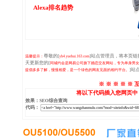
Alexa排名趋势
尊敬的[
]站点管理员，将本页
温馨提示：
yh4.yuehui.163.com
天更新您的[
同城约会是网易公司旗下婚恋交友网站，专为单身男
]站
提倡多多了解，慢慢相爱，是一个绿色的网友见面的相约平台。
※ ※ ※ ※ ※ 
将以下代码插入您网页中
效果
：
SEO综合查询
代码
：