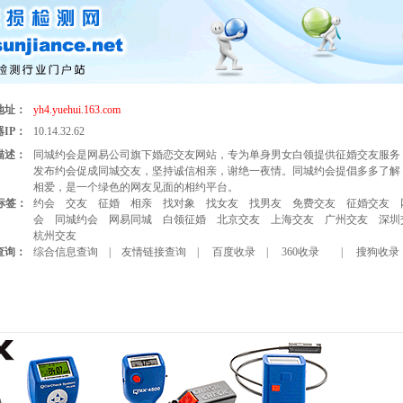
地址：
yh4.yuehui.163.com
IP：
10.14.32.62
描述：
同城约会是网易公司旗下婚恋交友网站，专为单身男女白领提供征婚交友服务
发布约会促成同城交友，坚持诚信相亲，谢绝一夜情。同城约会提倡多多了解
相爱，是一个绿色的网友见面的相约平台。
标签：
约会
交友
征婚
相亲
找对象
找女友
找男友
免费交友
征婚交友
会
同城约会
网易同城
白领征婚
北京交友
上海交友
广州交友
深圳
杭州交友
查询：
综合信息查询
|
友情链接查询
|
百度收录
|
360收录
|
搜狗收录