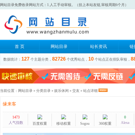
网站目录免费收录网站方式：1.人工手动审核。（挂上本站友链,审核周期6个月）
首 页
网站目录
站长资讯
链
127
82726
10
8
数据统计：
个主题分类，
个优秀站点，
个站点正在排队审核，
当前位置：
网站目录
»
分类目录
»
娱乐休闲
»
交友
» 站点详细
缘来客
1473
0
人气指数
Alexa
百度权重
移动权重
Sogou
360权重