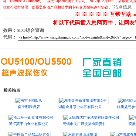
司”（Umbrella Company），成为Alphabet旗下子公司。2017年12月13日，谷歌正式
]站点信息
歌宣布双方签署一份覆盖多项产品和技术的专利交叉授权许可协议。
※ ※ ※ ※ ※ 互帮互助 
将以下代码插入您网页中，让网友
效果
：
SEO综合查询
代码
：
相关站点
南宁明园饭店
湖南金井茶业集团有限公司
杭州益元参
浙江莫干山食业有限公司
无锡市沈广茂洗染有限责任公司
安徽