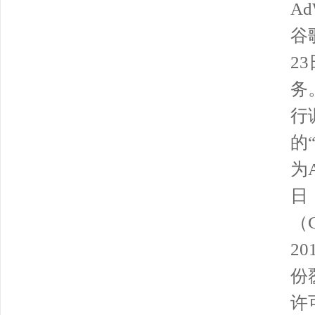
A
谷
2
务
行
的“
为A
日
（G
2
份
许