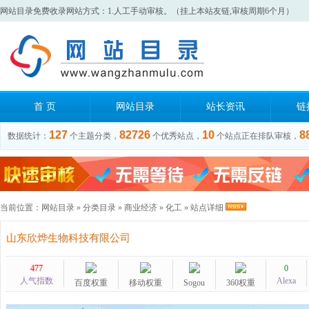
网站目录免费收录网站方式：1.人工手动审核。（挂上本站友链,审核周期6个月）
首 页
网站目录
站长资讯
链
127
82726
10
8
数据统计：
个主题分类，
个优秀站点，
个站点正在排队审核，
当前位置：
网站目录
»
分类目录
»
商业经济
»
化工
» 站点详细
山东欣烨生物科技有限公司
477
0
人气指数
Alexa
百度权重
移动权重
Sogou
360权重