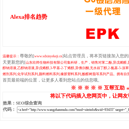
Alexa排名趋势
尊敬的[
]站点管理员，将本页链接加入您
温馨提示：
www.sdxinyekeji.cn
天更新您的[
山东欣烨生物科技有限公司集科研，生产，销售对苯二酚,异戊烯醛,异戊
醇钠溶液,乙醇钠溶液,异戊烯醇,3-甲基-2-丁烯醇,异佛尔酮,无水叔丁醇,2-氨基-
燃剂系列,化学试剂系列,颜料燃料系列,橡胶塑料系列,酚醛树脂等系列产品。拥有
首页最前端的位置，让更多人看到您站点的信息哦。
※ ※ ※ ※ ※ 互帮互助 
将以下代码插入您网页中，让网友
效果
：
SEO综合查询
代码
：