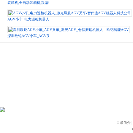
装箱机,全自动装箱机,跌落式装箱机,装箱机器人厂家—山东青岛SentePack
AGV小车_电力巡检机器人_激光导航AGV叉车-智伟达AGV机器人科技公司
深圳欧铠AGV小车_AGV叉车_激光AGV_仓储搬运机器人—欧铠智能AGV
目录简介
|