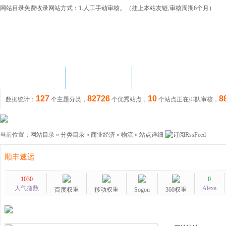
网站目录免费收录网站方式：1.人工手动审核。（挂上本站友链,审核周期6个月）
首 页
网站目录
站长资讯
链
127
82726
10
8
数据统计：
个主题分类，
个优秀站点，
个站点正在排队审核，
当前位置：
网站目录
»
分类目录
»
商业经济
»
物流
» 站点详细
顺丰速运
1030
0
人气指数
Alexa
百度权重
移动权重
Sogou
360权重