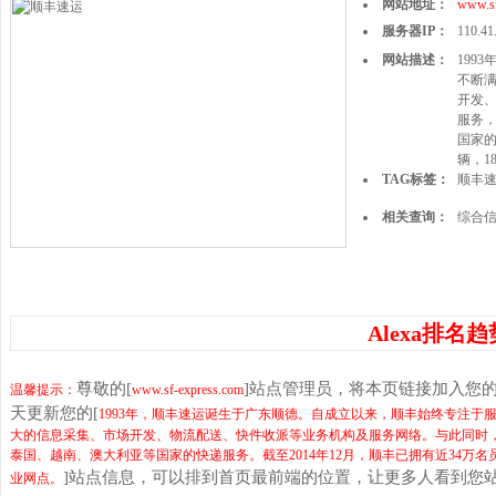
网站地址：
www.sf
服务器IP：
110.41
网站描述：
199
不断
开发
服务
国家的
辆，1
TAG标签：
顺丰
相关查询：
综合
Alexa排名趋
尊敬的[
]站点管理员，将本页链接加入您
温馨提示：
www.sf-express.com
天更新您的[
1993年，顺丰速运诞生于广东顺德。自成立以来，顺丰始终专注
大的信息采集、市场开发、物流配送、快件收派等业务机构及服务网络。与此同时
泰国、越南、澳大利亚等国家的快递服务。截至2014年12月，顺丰已拥有近34万名员
]站点信息，可以排到首页最前端的位置，让更多人看到您
业网点。