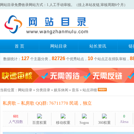
网站目录免费收录网站方式：1.人工手动审核。（挂上本站友链,审核周期6个月）
首 页
网站目录
站长资讯
链
127
82726
10
8
数据统计：
个主题分类，
个优秀站点，
个站点正在排队审核，
当前位置：
网站目录
»
分类目录
»
娱乐休闲
»
音乐
» 站点详细
私房歌 – 私房歌 QQ群: 76711770 民谣，独立
601
0
人气指数
Alexa
百度权重
移动权重
Sogou
360权重