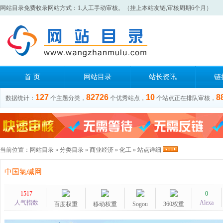
网站目录免费收录网站方式：1.人工手动审核。（挂上本站友链,审核周期6个月）
首 页
网站目录
站长资讯
链
127
82726
10
8
数据统计：
个主题分类，
个优秀站点，
个站点正在排队审核，
当前位置：
网站目录
»
分类目录
»
商业经济
»
化工
» 站点详细
中国氯碱网
1517
0
人气指数
Alexa
百度权重
移动权重
Sogou
360权重