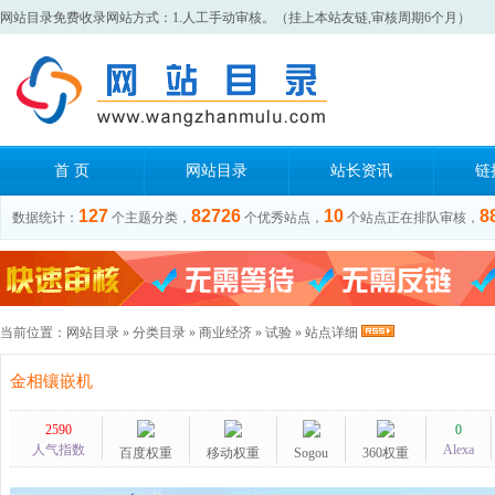
网站目录免费收录网站方式：1.人工手动审核。（挂上本站友链,审核周期6个月）
首 页
网站目录
站长资讯
链
127
82726
10
8
数据统计：
个主题分类，
个优秀站点，
个站点正在排队审核，
当前位置：
网站目录
»
分类目录
»
商业经济
»
试验
» 站点详细
金相镶嵌机
2590
0
人气指数
Alexa
百度权重
移动权重
Sogou
360权重