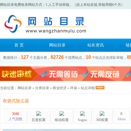
网站目录免费收录网站方式：1.人工手动审核。（挂上本站友链,审核周期6个月）
首 页
网站目录
站长资讯
链
127
82726
10
8
数据统计：
个主题分类，
个优秀站点，
个站点正在排队审核，
当前位置：
网站目录
»
分类目录
»
商业经济
»
环保
» 站点详细
布袋式除尘器
3040
0
人气指数
Alexa
百度权重
移动权重
Sogou
360权重