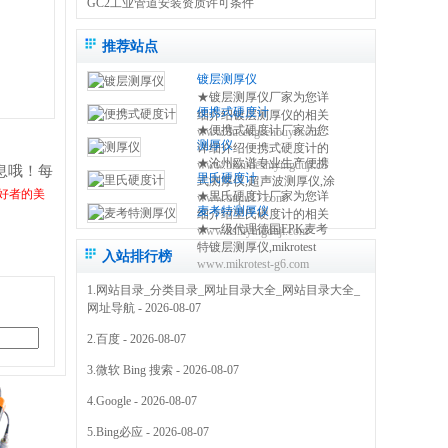
GC2工业管道安装资质许可条件
推荐站点
镀层测厚仪
★镀层测厚仪厂家为您详
便携式硬度计
细介绍镀层测厚仪的相关
★便携式硬度计厂家为您
www.ducengcehouyi.com
知识,包括镀层测厚仪原理,
测厚仪
详细介绍便携式硬度计的
使用方法,使用注意事项,维
★沧州欧谱专业生产便携
www.bianxieshiyingduji.com
相关知识,包括便携式硬度
修保养等,使您更好的了解
息哦！每
里氏硬度计
式测厚仪,超声波测厚仪,涂
计原理,使用方法,使用注意
和使用镀层测试仪 0317-
好者的美
★里氏硬度计厂家为您详
www.oupu17.com
镀层测厚仪,里氏硬度计,超
事项,维修保养等,使您更好
3038768
麦考特测厚仪
细介绍里氏硬度计的相关
声波探伤仪,测厚仪价格,粗
的了解和使用便携式硬度
★一级代理德国EPK麦考
www.lishiyingduji.com
知识,包括里氏硬度计原理,
糙度仪,电火花检测仪,附着
仪方法 0317-3038768
特镀层测厚仪,mikrotest
使用方法,使用注意事项,维
力测试仪,免费保修三年
入站排行榜
www.mikrotest-g6.com
g6,f6等多种型号的测厚
修保养等,使您更好的了解
0317-3038768
仪,NIFE50电镀镍测厚仪,
和使用里氏硬度测量仪
1.
网站目录_分类目录_网址目录大全_网站目录大全_
机械式锌层测厚仪,指针型
0317-3038768
网址导航
- 2026-08-07
测厚仪 0317-3169778
2.
百度
- 2026-08-07
3.
微软 Bing 搜索
- 2026-08-07
4.
Google
- 2026-08-07
5.
Bing必应
- 2026-08-07