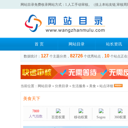
网站目录免费收录网站方式：1.人工手动审核。（挂上本站友链,审核周
首 页
网站目录
站长资讯
127
82726
10
数据统计：
个主题分类，
个优秀站点，
个站点正在
当前位置：
网站目录
»
分类目录
»
生活服务
»
美食
» 站点详细
美食天下
7869
人气指数
百度权重
移动权重
Sogou
360权重