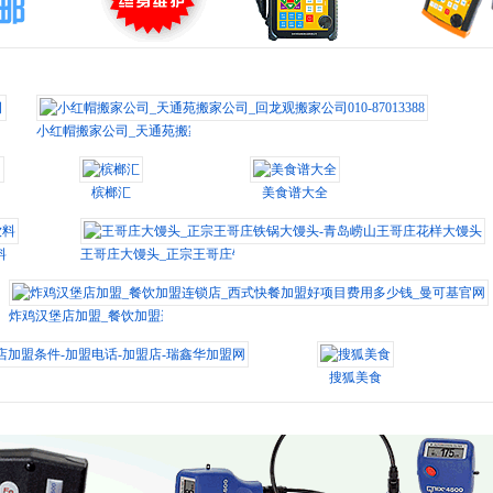
小红帽搬家公司_天通苑搬家公司_回龙观搬家公司010-87013388
槟榔汇
美食谱大全
料
王哥庄大馒头_正宗王哥庄铁锅大馒头-青岛崂山王哥庄花样大馒头
炸鸡汉堡店加盟_餐饮加盟连锁店_西式快餐加盟好项目费用多少钱_曼可基官网
盟条件-加盟电话-加盟店-瑞鑫华加盟网
搜狐美食