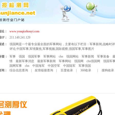
地址：
www.youqicehouyi.com
IP：
211.149.241.129
描述：
强国网是一个最专业最全面的军事网站，主要有以下栏目：军事新闻,战略时评
评论,中国军事,军情聚焦,军事视频,国际观察,强国军事,军事图片
标签：
军事
强国
强国军事
军事网站
chn
强国网站
军事新闻
军事装备
情
最新军事消息
最新军事新闻
军事网站
强国网
chn强国网
强国军
国网军事
chn
中国海军
中国空军
中国陆军
军事强国
查询：
综合信息查询
|
友情链接查询
|
百度收录
|
360收录
|
搜狗收录