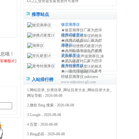
GC2工业管道安装资质许可条件
推荐站点
镀层测厚仪
★镀层测厚仪厂家为您详
便携式硬度计
细介绍镀层测厚仪的相关
★便携式硬度计厂家为您
www.ducengcehouyi.com
知识,包括镀层测厚仪原理,
测厚仪
详细介绍便携式硬度计的
使用方法,使用注意事项,维
★沧州欧谱专业生产便携
www.bianxieshiyingduji.com
相关知识,包括便携式硬度
修保养等,使您更好的了解
信息哦！
里氏硬度计
式测厚仪,超声波测厚仪,涂
计原理,使用方法,使用注意
和使用镀层测试仪 0317-
]
★里氏硬度计厂家为您详
,军事图片
www.oupu17.com
镀层测厚仪,里氏硬度计,超
事项,维修保养等,使您更好
3038768
麦考特测厚仪
细介绍里氏硬度计的相关
声波探伤仪,测厚仪价格,粗
的了解和使用便携式硬度
★一级代理德国EPK麦考
www.lishiyingduji.com
知识,包括里氏硬度计原理,
糙度仪,电火花检测仪,附着
仪方法 0317-3038768
特镀层测厚仪,mikrotest
使用方法,使用注意事项,维
力测试仪,免费保修三年
入站排行榜
www.mikrotest-g6.com
g6,f6等多种型号的测厚
修保养等,使您更好的了解
0317-3038768
仪,NIFE50电镀镍测厚仪,
和使用里氏硬度测量仪
1.
网站目录_分类目录_网址目录大全_网站目录大全_
机械式锌层测厚仪,指针型
0317-3038768
网址导航
- 2026-08-08
测厚仪 0317-3169778
2.
微软 Bing 搜索
- 2026-08-08
3.
Google
- 2026-08-08
4.
百度
- 2026-08-08
5.
Bing必应
- 2026-08-08