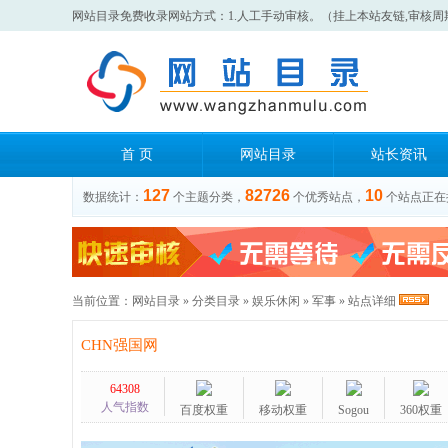
网站目录免费收录网站方式：1.人工手动审核。（挂上本站友链,审核周
首 页
网站目录
站长资讯
127
82726
10
数据统计：
个主题分类，
个优秀站点，
个站点正在
当前位置：
网站目录
»
分类目录
»
娱乐休闲
»
军事
» 站点详细
CHN强国网
64308
人气指数
百度权重
移动权重
Sogou
360权重