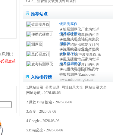
GC2工业管道安装资质许可条件
推荐站点
镀层测厚仪
★镀层测厚仪厂家为您详
便携式硬度计
细介绍镀层测厚仪的相关
★便携式硬度计厂家为您
www.ducengcehouyi.com
知识,包括镀层测厚仪原理,
测厚仪
详细介绍便携式硬度计的
使用方法,使用注意事项,维
★沧州欧谱专业生产便携
www.bianxieshiyingduji.com
相关知识,包括便携式硬度
修保养等,使您更好的了解
里氏硬度计
信息哦！
式测厚仪,超声波测厚仪,涂
计原理,使用方法,使用注意
和使用镀层测试仪 0317-
★里氏硬度计厂家为您详
www.oupu17.com
镀层测厚仪,里氏硬度计,超
事项,维修保养等,使您更好
洛氏硬度试
3038768
麦考特测厚仪
细介绍里氏硬度计的相关
声波探伤仪,测厚仪价格,粗
的了解和使用便携式硬度
★一级代理德国EPK麦考
www.lishiyingduji.com
知识,包括里氏硬度计原理,
糙度仪,电火花检测仪,附着
仪方法 0317-3038768
特镀层测厚仪,mikrotest
使用方法,使用注意事项,维
力测试仪,免费保修三年
入站排行榜
www.mikrotest-g6.com
g6,f6等多种型号的测厚
修保养等,使您更好的了解
0317-3038768
仪,NIFE50电镀镍测厚仪,
和使用里氏硬度测量仪
1.
网站目录_分类目录_网址目录大全_网站目录大全_
机械式锌层测厚仪,指针型
0317-3038768
网址导航
- 2026-08-06
测厚仪 0317-3169778
2.
微软 Bing 搜索
- 2026-08-06
3.
百度
- 2026-08-06
4.
Google
- 2026-08-06
5.
Bing必应
- 2026-08-06