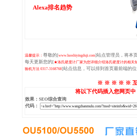
Alexa排名趋势
尊敬的[
]站点管理员，将本
温馨提示：
www.luoshiyingduji.com
每天更新您的[
★洛氏硬度计厂家为您详细介绍洛氏硬度计的相关知
]站点信息，可以排到首页最前端的
验机方法 0317-3168768
※ ※ ※ ※ ※ 
将以下代码插入您网页中
效果
：
SEO综合查询
代码
：