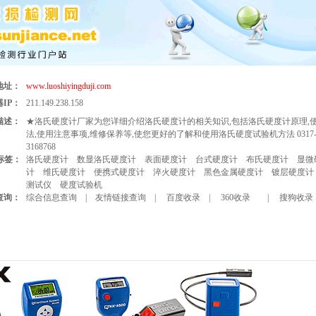
地址：
www.luoshiyingduji.com
IP：
211.149.238.158
描述：
★洛氏硬度计厂家为您详细介绍洛氏硬度计的相关知识,包括洛氏硬度计原理,
法,使用注意事项,维修保养等,使您更好的了解和使用洛氏硬度试验机方法 0317
3168768
标签：
洛氏硬度计
数显洛氏硬度计
表面硬度计
台式硬度计
布氏硬度计
显微
计
维氏硬度计
便携式硬度计
淬火硬度计
黑色金属硬度计
镀层硬度计
测试仪
硬度试验机
查询：
综合信息查询
|
友情链接查询
|
百度收录
|
360收录
|
搜狗收录