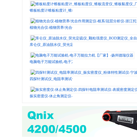
锥板粘度计锥板粘度计_锥板粘度仪_锥板流变仪_锥板黏度仪_厂家
植物光合仪-植物营养/光合作用测定仪-根系/冠层分析仪-浙江托普
库仑仪_原油脱水仪_荧光定硫仪_颗粒强度仪_BOD测定仪_全自
电脑电子万能试验机-电子万能拉力机【厂家】-扬州德瑞仪器
四探针测试仪_电阻率测试仪_振实密度仪_粉体特性测试仪-宁波
振实密度仪-休止角测定仪-四探针电阻率测试仪-表观密度测定仪-