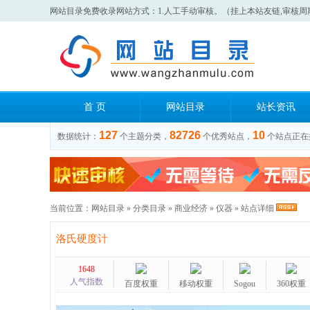
网站目录免费收录网站方式：1.人工手动审核。（挂上本站友链,审核周
首 页
网站目录
站长资讯
127
82726
10
数据统计：
个主题分类，
个优秀站点，
个站点正在
当前位置：
网站目录
»
分类目录
»
商业经济
»
仪器
» 站点详细
洛氏硬度计
1648
人气指数
百度权重
移动权重
Sogou
360权重