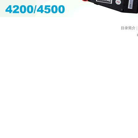
目录简介
|