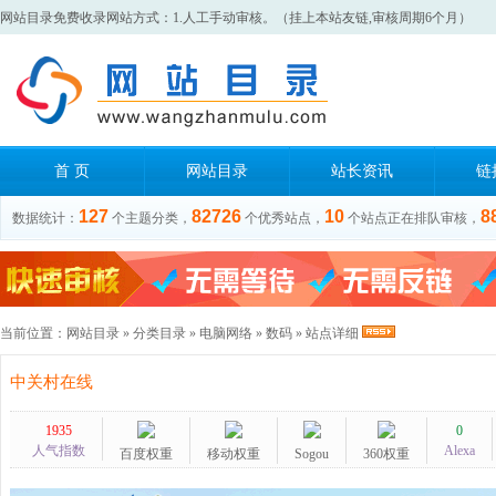
网站目录免费收录网站方式：1.人工手动审核。（挂上本站友链,审核周期6个月）
首 页
网站目录
站长资讯
链
127
82726
10
8
数据统计：
个主题分类，
个优秀站点，
个站点正在排队审核，
当前位置：
网站目录
»
分类目录
»
电脑网络
»
数码
» 站点详细
中关村在线
1935
0
人气指数
Alexa
百度权重
移动权重
Sogou
360权重