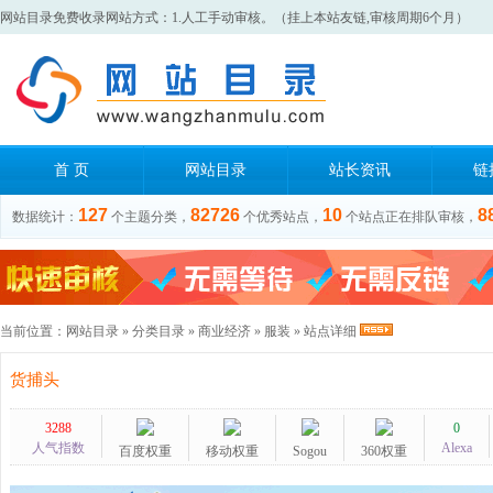
网站目录免费收录网站方式：1.人工手动审核。（挂上本站友链,审核周期6个月）
首 页
网站目录
站长资讯
链
127
82726
10
8
数据统计：
个主题分类，
个优秀站点，
个站点正在排队审核，
当前位置：
网站目录
»
分类目录
»
商业经济
»
服装
» 站点详细
货捕头
3288
0
人气指数
Alexa
百度权重
移动权重
Sogou
360权重