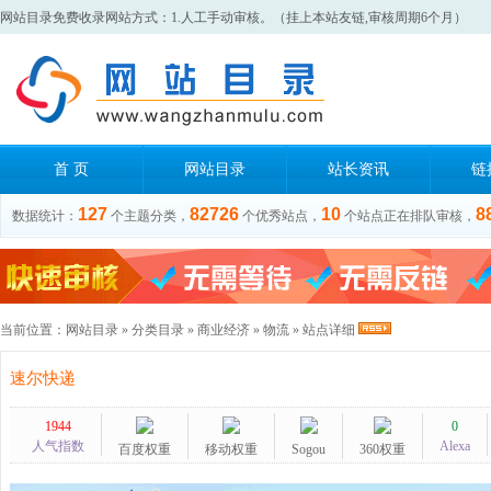
网站目录免费收录网站方式：1.人工手动审核。（挂上本站友链,审核周期6个月）
首 页
网站目录
站长资讯
链
127
82726
10
8
数据统计：
个主题分类，
个优秀站点，
个站点正在排队审核，
当前位置：
网站目录
»
分类目录
»
商业经济
»
物流
» 站点详细
速尔快递
1944
0
人气指数
Alexa
百度权重
移动权重
Sogou
360权重