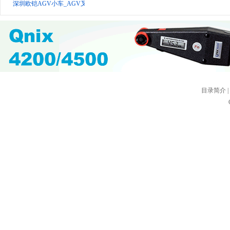
深圳欧铠AGV小车_AGV叉车_激光AGV_仓储搬运机器人—欧铠智能AGV
目录简介
|