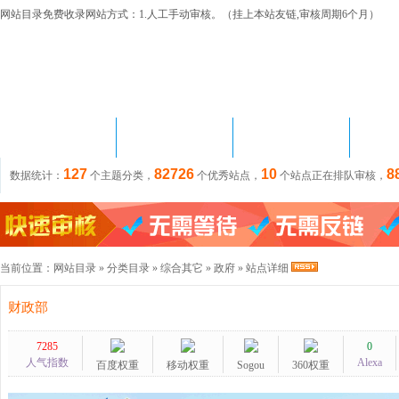
网站目录免费收录网站方式：1.人工手动审核。（挂上本站友链,审核周期6个月）
首 页
网站目录
站长资讯
链
127
82726
10
8
数据统计：
个主题分类，
个优秀站点，
个站点正在排队审核，
当前位置：
网站目录
»
分类目录
»
综合其它
»
政府
» 站点详细
财政部
7285
0
人气指数
Alexa
百度权重
移动权重
Sogou
360权重