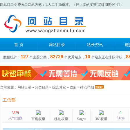
网站目录免费收录网站方式：1.人工手动审核。（挂上本站友链,审核周期6个月）
首 页
网站目录
站长资讯
链
127
82726
10
8
数据统计：
个主题分类，
个优秀站点，
个站点正在排队审核，
当前位置：
网站目录
»
分类目录
»
综合其它
»
政府
» 站点详细
工信部
3829
0
人气指数
Alexa
百度权重
移动权重
Sogou
360权重