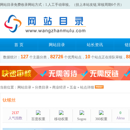
网站目录免费收录网站方式：1.人工手动审核。（挂上本站友链,审核周期6个月）
首 页
网站目录
站长资讯
链
127
82726
10
8
数据统计：
个主题分类，
个优秀站点，
个站点正在排队审核，
当前位置：
网站目录
»
分类目录
»
商业经济
»
五金
» 站点详细
钛螺丝
2137
0
人气指数
Alexa
百度权重
移动权重
Sogou
360权重