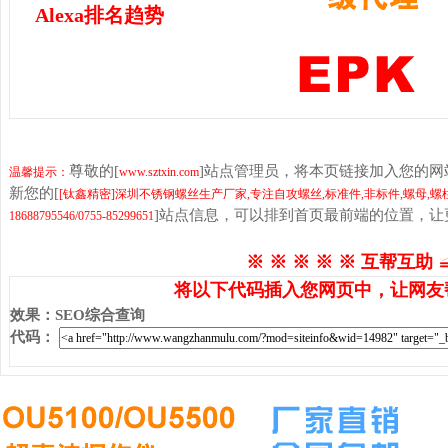
Alexa排名趋势
尊敬的[
]站点管理员，将本页链接加入您的
温馨提示：
www.sztxin.com
新您的[
[钛鑫精密]深圳不锈钢螺丝生产厂家,专注自攻螺丝,标准件,非标件,螺母,
]站点信息，可以排到首页最前端的位置，让
18688795546/0755-85299651
※ ※ ※ ※ ※ 互帮互助 
将以下代码插入您网页中，让网友
效果
：
SEO综合查询
代码
：