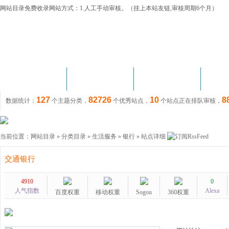
网站目录免费收录网站方式：1.人工手动审核。（挂上本站友链,审核周期6个月）
首 页
网站目录
站长资讯
链
127
82726
10
8
数据统计：
个主题分类，
个优秀站点，
个站点正在排队审核，
当前位置：
网站目录
»
分类目录
»
生活服务
»
银行
» 站点详细
交通银行
4910
0
人气指数
Alexa
百度权重
移动权重
Sogou
360权重