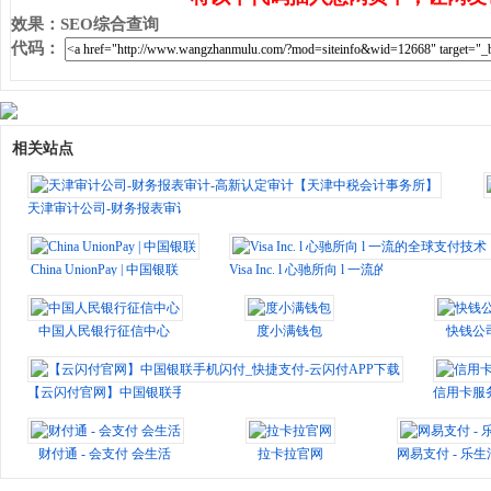
效果
：
SEO综合查询
代码
：
相关站点
天津审计公司-财务报表审计-高新认定审计【天津中税会计事务所】
China UnionPay | 中国银联
Visa Inc. l 心驰所向 l 一流的全球支付
中国人民银行征信中心
度小满钱包
快钱公
【云闪付官网】中国银联手机闪付_快捷支付-云闪付APP下载
信用卡服
财付通 - 会支付 会生活
拉卡拉官网
网易支付 - 乐