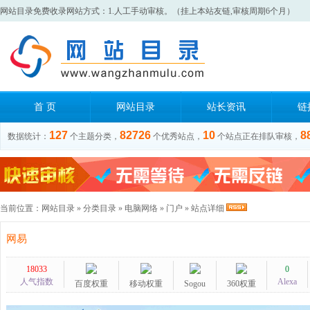
网站目录免费收录网站方式：1.人工手动审核。（挂上本站友链,审核周期6个月）
首 页
网站目录
站长资讯
链
127
82726
10
8
数据统计：
个主题分类，
个优秀站点，
个站点正在排队审核，
当前位置：
网站目录
»
分类目录
»
电脑网络
»
门户
» 站点详细
网易
18033
0
人气指数
Alexa
百度权重
移动权重
Sogou
360权重